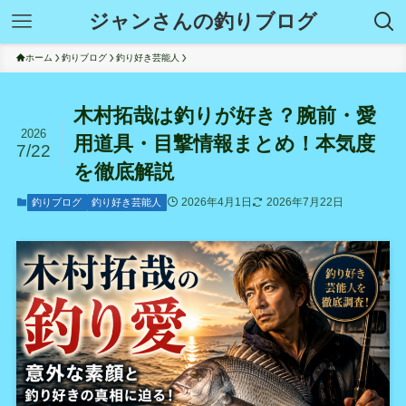
ジャンさんの釣りブログ
ホーム
釣りブログ
釣り好き芸能人
木村拓哉は釣りが好き？腕前・愛
2026
用道具・目撃情報まとめ！本気度
7/22
を徹底解説
2026年4月1日
2026年7月22日
釣りブログ
釣り好き芸能人