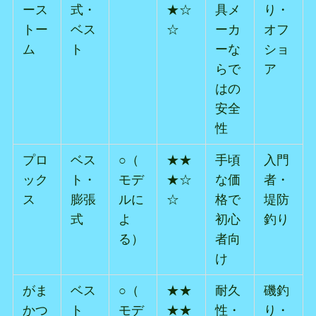
ース
式・
★☆
具メ
り・
トー
ベス
☆
ーカ
オフ
ム
ト
ーな
ショ
らで
ア
はの
安全
性
プロ
ベス
○（
★★
手頃
入門
ック
ト・
モデ
★☆
な価
者・
ス
膨張
ルに
☆
格で
堤防
式
よ
初心
釣り
る）
者向
け
がま
ベス
○（
★★
耐久
磯釣
かつ
ト
モデ
★★
性・
り・