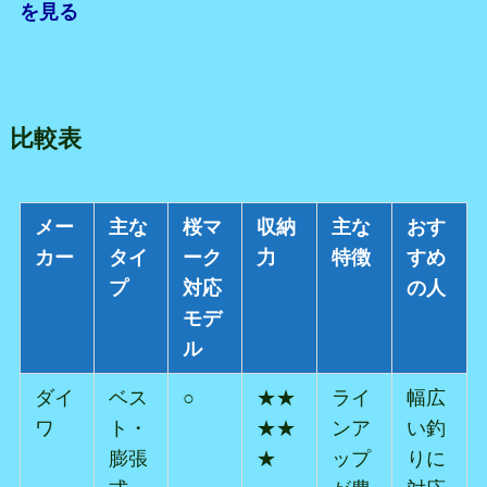
を見る
比較表
メー
主な
桜マ
収納
主な
おす
カー
タイ
ーク
力
特徴
すめ
プ
対応
の人
モデ
ル
ダイ
ベス
○
★★
ライ
幅広
ワ
ト・
★★
ンア
い釣
膨張
★
ップ
りに