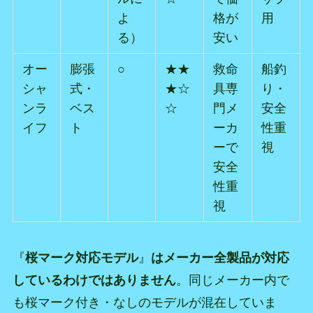
よ
格が
用
る）
安い
オー
膨張
○
★★
救命
船釣
シャ
式・
★☆
具専
り・
ンラ
ベス
☆
門メ
安全
イフ
ト
ーカ
性重
ーで
視
安全
性重
視
『
桜マーク対応モデル
』
はメーカー全製品が対応
しているわけではありません
。同じメーカー内で
も桜マーク付き・なしのモデルが混在していま