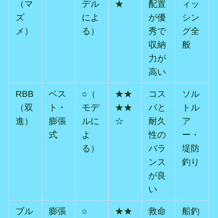
（マ
デル
★
配置
ィッ
ズ
によ
が優
シン
メ）
る）
秀で
グ全
収納
般
力が
高い
RBB
ベス
○（
★★
コス
ソル
（双
ト・
モデ
★★
パと
トル
進）
膨張
ルに
☆
耐久
ア
式
よ
性の
ー・
る）
バラ
堤防
ンス
釣り
が良
い
ブル
膨張
○
★★
救命
船釣