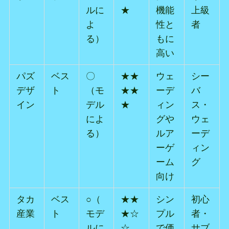
ルに
★
機能
上級
よ
性と
者
る）
もに
高い
パズ
ベス
〇
★★
ウェ
シー
デザ
ト
（モ
★★
ーデ
バ
イン
デル
★
ィン
ス・
によ
グや
ウェ
る）
ルア
ーデ
ーゲ
ィン
ーム
グ
向け
タカ
ベス
○（
★★
シン
初心
産業
ト
モデ
★☆
プル
者・
ルに
☆
で価
サブ