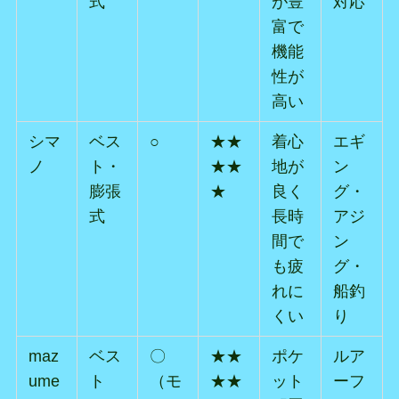
式
が豊
対応
富で
機能
性が
高い
シマ
ベス
○
★★
着心
エギ
ノ
ト・
★★
地が
ン
膨張
★
良く
グ・
式
長時
アジ
間で
ン
も疲
グ・
れに
船釣
くい
り
maz
ベス
〇
★★
ポケ
ルア
ume
ト
（モ
★★
ット
ーフ